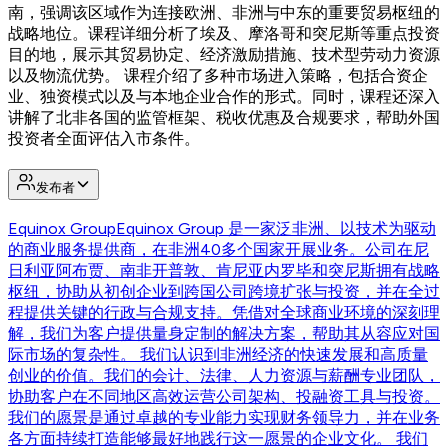
南，强调该区域作为连接欧洲、非洲与中东的重要贸易枢纽的
战略地位。课程详细分析了埃及、摩洛哥和突尼斯等重点投资
目的地，展示其贸易协定、经济激励措施、技术型劳动力资源
以及物流优势。 课程介绍了多种市场进入策略，包括合资企
业、独资模式以及与本地企业合作的形式。同时，课程还深入
讲解了北非各国的监管框架、税收优惠及合规要求，帮助外国
投资者全面评估入市条件。
发布者
Equinox Group
Equinox Group 是一家泛非洲、以技术为驱动
的商业服务提供商，在非洲40多个国家开展业务。公司在尼
日利亚阿布贾、南非开普敦、肯尼亚内罗毕和突尼斯拥有战略
枢纽，协助从初创企业到跨国公司跨境扩张与投资，并在全过
程提供关键的行政与合规支持。凭借对全球商业环境的深刻理
解，我们为客户提供量身定制的解决方案，帮助其从容应对国
际市场的复杂性。 我们认识到非洲经济的快速发展和高质量
创业的价值。我们的会计、法律、人力资源与薪酬专业团队，
协助客户在不同地区高效运营公司架构、投融资工具与投资。
我们的愿景是通过卓越的专业能力实现财务领导力，并在业务
各方面持续打造能够最好地践行这一愿景的企业文化。 我们