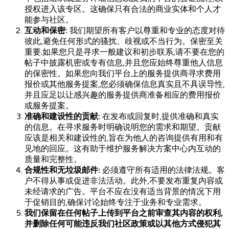
授权进入该专区。这确保只有合法的商业实体和个人才
能参与社区。
互动和保密:
我们期望所有客户以尊重和专业的态度对待
彼此,避免任何形式的骚扰、歧视或不当行为。保密至关
重要;如果您只是寻求一般建议和初步联系,请不要在您的
帖子中披露机密或专有信息,并且您应始终尊重他人信息
的保密性。如果您向我们平台上的服务提供商寻求费用
报价或其他服务提案,您必须确保信息真实且不具误导性,
并且应足以让感兴趣的服务提供商准备相应的费用报价
或服务提案。
准确和建设性的贡献:
在发布或回复时,提供准确和真实
的信息。在寻求服务时明确说明您的需求和期望。贡献
应该是相关和建设性的,旨在为他人的咨询提供有用和有
见地的回应。这有助于维护服务解决方案中心内互动的
质量和完整性。
合规性和无垃圾邮件:
必须遵守所有适用的法律法规。客
户不得从事或促进非法活动。此外,不要发布重复内容或
未经请求的广告。平台不应在没有适当背景的情况下用
于促销目的,确保讨论始终专注于业务和专业需求。
我们保留在任何帖子上传到平台之前审查其内容的权利,
并删除任何可能违反我们社区政策或以其他方式侵犯其