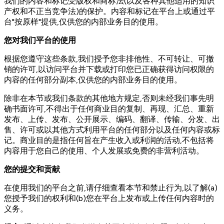
我们的内容和标记受版权和商标法(以及各种其他适用的知识
产权和不正当竞争法)的保护。内容和标记在平台上或通过平
台"按原样"提供,仅供您的内部业务目的使用。
您对我们平台的使用
根据您遵守这些条款,我们授予您非排他性、不可转让、可撤
销的许可,以访问平台并下载或打印您已正确获得访问权限的
内容的任何部分副本,仅供您的内部业务目的使用。
除非在本节或我们条款的其他地方规定,否则未经我们事先明
确书面许可,不得出于任何商业目的复制、再现、汇总、重新
发布、上传、发布、公开展示、编码、翻译、传输、分发、出
售、许可或以其他方式利用平台的任何部分以及任何内容或标
记。商业目的是指任何旨在产生收入或利润的活动,不包括将
内容用于您自己的使用、个人发展或免费的非营利活动。
您的提交和贡献
在使用我们的平台之前,请仔细查看本节和禁止行为,以了解(a)
您授予我们的权利和(b)您在平台上发布或上传任何内容时的
义务。