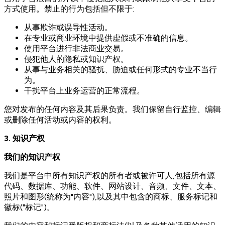
方式使用。禁止的行为包括但不限于:
从事欺诈或误导性活动。
在专业或商业环境中提供虚假或不准确的信息。
使用平台进行非法商业交易。
侵犯他人的隐私或知识产权。
从事与业务相关的骚扰、胁迫或任何形式的专业不当行
为。
干扰平台上业务运营的正常流程。
您对发布的任何内容及其后果负责。我们保留自行监控、编辑
或删除任何活动或内容的权利。
3. 知识产权
我们的知识产权
我们是平台中所有知识产权的所有者或被许可人,包括所有源
代码、数据库、功能、软件、网站设计、音频、文件、文本、
照片和图形(统称为"内容"),以及其中包含的商标、服务标记和
徽标("标记")。