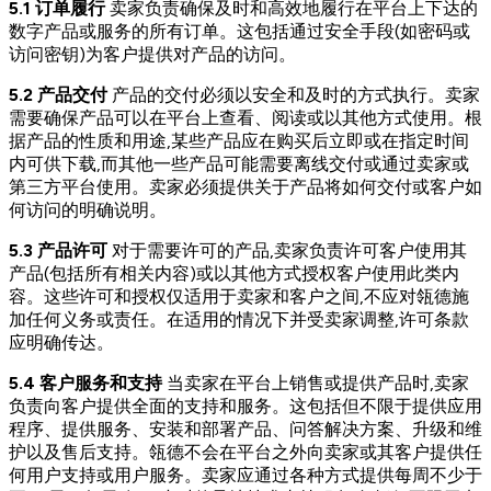
5.1 订单履行
卖家负责确保及时和高效地履行在平台上下达的
数字产品或服务的所有订单。这包括通过安全手段(如密码或
访问密钥)为客户提供对产品的访问。
5.2 产品交付
产品的交付必须以安全和及时的方式执行。卖家
需要确保产品可以在平台上查看、阅读或以其他方式使用。根
据产品的性质和用途,某些产品应在购买后立即或在指定时间
内可供下载,而其他一些产品可能需要离线交付或通过卖家或
第三方平台使用。卖家必须提供关于产品将如何交付或客户如
何访问的明确说明。
5.3 产品许可
对于需要许可的产品,卖家负责许可客户使用其
产品(包括所有相关内容)或以其他方式授权客户使用此类内
容。这些许可和授权仅适用于卖家和客户之间,不应对瓴德施
加任何义务或责任。在适用的情况下并受卖家调整,许可条款
应明确传达。
5.4 客户服务和支持
当卖家在平台上销售或提供产品时,卖家
负责向客户提供全面的支持和服务。这包括但不限于提供应用
程序、提供服务、安装和部署产品、问答解决方案、升级和维
护以及售后支持。瓴德不会在平台之外向卖家或其客户提供任
何用户支持或用户服务。卖家应通过各种方式提供每周不少于