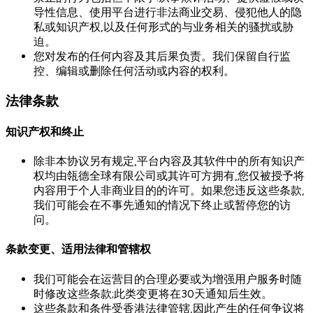
导性信息、使用平台进行非法商业交易、侵犯他人的隐
私或知识产权,以及任何形式的与业务相关的骚扰或胁
迫。
您对发布的任何内容及其后果负责。我们保留自行监
控、编辑或删除任何活动或内容的权利。
法律条款
知识产权和终止
除非本协议另有规定,平台内容及其软件中的所有知识产
权均由瓴德全球有限公司或其许可方拥有,您仅被授予将
内容用于个人非商业目的的许可。如果您违反这些条款,
我们可能会在不事先通知的情况下终止或暂停您的访
问。
条款变更、适用法律和管辖权
我们可能会在运营目的合理必要或为增强用户服务时随
时修改这些条款;此类变更将在30天通知后生效。
这些条款和条件受香港法律管辖,因此产生的任何争议将