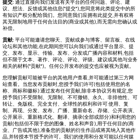
提交:
通过直接向我们发送有关平台的任何问题、评论、建
议、想法、反馈或其他信息("提交"),您同意将此类提交中的所
有知识产权分配给我们。您同意我们应拥有此提交,并有权将
其无限制地用于任何合法目的(商业或其他),而无需向您确认或
补偿。
贡献:
平台可能邀请您聊天、贡献或参与博客、留言板、在线
论坛和其他功能,在此期间您可以向我们或通过平台显示、提
交、发布、显示、传输、发布、分发或广播内容和材料,包括
但不限于文本、著作、评论、评论、评级、建议或其他与业务
相关的材料("贡献")。任何公开发布的提交也应被视为贡献。
您理解贡献可能被平台的其他用户查看,并可能通过第三方网
站查看。当您发布贡献时,您授予我们许可(包括使用您的名
称、商标和徽标):通过发布任何贡献,除非本协议另有规定,您
授予我们不受限制、无限制、不可撤销、永久、非排他性、可
转让、免版税、完全支付、全球性的权利和许可:使用、复
制、再现、分发、发布、广播、重新命名、存储、公开表演、
公开展示、重新格式化、翻译、摘录(全部或部分)和利用您的
贡献(包括但不限于您的图像、姓名和声音),用于任何目的(商
业、广告或其他),准备您的贡献的衍生作品或将其纳入其他作
品,并转授本节授予的许可。我们的使用和分发可能以任何媒