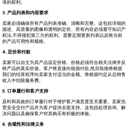
准的权利。
3. 产品列表和内容要求
卖家必须确保所有产品列表准确、清晰和完整。这包括详细的
描述、高质量的图像和透明的定价。所有内容必须遵守知识产
权法,不得侵犯第三方的权利。需要定期更新列表以反映当前
的产品可用性和规格。
4. 定价和付款
卖家可以自主为其产品设定价格。价格必须符合相关法律并反
映产品的真实价值。客户将直接向瓴德付款,然后瓴德将根据
我们的结算程序向卖家支付适当的金额。将根据约定从总销售
收入中扣除服务费。
5. 订单履行和客户支持
及时和高效的订单履行对于维护客户满意度至关重要。卖家负
责安全交付产品并为客户提供全面支持。这包括处理咨询、解
决问题以及确保客户对其购买有积极的体验。
6. 合规性和法律义务