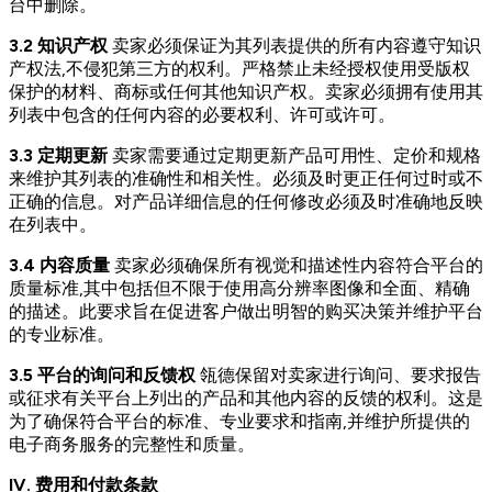
台中删除。
3.2 知识产权
卖家必须保证为其列表提供的所有内容遵守知识
产权法,不侵犯第三方的权利。严格禁止未经授权使用受版权
保护的材料、商标或任何其他知识产权。卖家必须拥有使用其
列表中包含的任何内容的必要权利、许可或许可。
3.3 定期更新
卖家需要通过定期更新产品可用性、定价和规格
来维护其列表的准确性和相关性。必须及时更正任何过时或不
正确的信息。对产品详细信息的任何修改必须及时准确地反映
在列表中。
3.4 内容质量
卖家必须确保所有视觉和描述性内容符合平台的
质量标准,其中包括但不限于使用高分辨率图像和全面、精确
的描述。此要求旨在促进客户做出明智的购买决策并维护平台
的专业标准。
3.5 平台的询问和反馈权
瓴德保留对卖家进行询问、要求报告
或征求有关平台上列出的产品和其他内容的反馈的权利。这是
为了确保符合平台的标准、专业要求和指南,并维护所提供的
电子商务服务的完整性和质量。
IV. 费用和付款条款