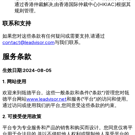
通过香港仲裁解决,由香港国际仲裁中心(HKIAC)根据其
规则管理。
联系和支持
如果您对这些条款有任何疑问或需要支持,请通过
contact@leadvisor.com
与我们联系。
服务条款
生效日期:2024-08-05
1. 网站使用
欢迎来到瓴德平台。这些一般条款和条件("条款")管理您对瓴
德平台网站
www.leadvisor.net
和服务("平台")的访问和使用。
通过访问或使用我们的平台,您同意受这些条款的约束。
2. 可接受使用政策
平台专为专业服务和产品的销售和购买而设计。您同意仅将平
台用于合法目的,并以不侵犯他人权利或限制他人享受平台的