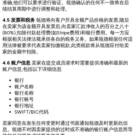
准确,他们可以要求进行验证。瓴德确认的任何不一致将在后
续结算周期中进行调整和处理。
4.5 发票和税务
瓴德将向客户开具全额产品价格的发票,随后
在卖家为该金额开具发票后,向卖家汇款净收入的百分之八十
(80%),扣除付款处理费(如Stripe费用)和银行费用。每一方应
根据相关法律法规承担各自的税务义务。如果瓴德根据任何适
用法律被要求代表卖家扣缴税款,此类税款将从瓴德应付给卖
家的金额中扣除。
4.6 账户信息
卖家在提交成员请求时需要提供准确和最新的
账户信息,包括以下详细信息:
银行
账户名称
银行名称
银行账号
银行地址
SWIFT/BIC代码
卖家同意在发生任何变更时通过书面通知瓴德及时更新此信
息。瓴德不对因卖家提供的过时或不准确的银行账户信息而导