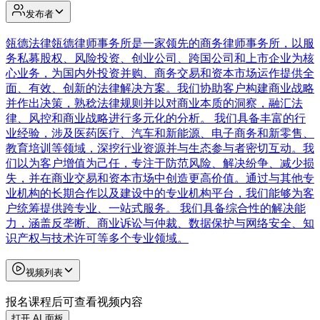
发布者
瓴德法律
瓴德律师事务所是一家领先的商务律师事务所，以服
务私募股权、风险投资、创业公司、跨国公司和上市企业为核
心业务，为国内外投资并购、商务交易和资本市场运作提供全
面、有效、创新的法律解决方案。我们协助客户构建商业战略
并作出决策，熟稔法律规则并以对商业本质的洞察，融汇法
律、风控和商业战略进行多元化的分析。 我们具备丰富的行
业经验，涉及医药医疗、汽车和新能源、电子商务和新零售、
教育培训等领域，深挖行业资源并与生态参与者密切互动。我
们以为客户增值为己任，专注于防范风险、解决纷争、减少损
失，并在商业交易和资本市场中创造更高价值。通过与其他专
业机构的长期合作以及建设中的专业机构平台，我们能够为客
户统筹提供跨专业、一站式服务。 我们具备综合性的解决能
力，涵盖反垄断、商业诉讼与仲裁、数据保护与网络安全、知
识产权与技术许可等多个专业领域。
视频列表
报名课程后可查看视频内容
打开 AI 面板