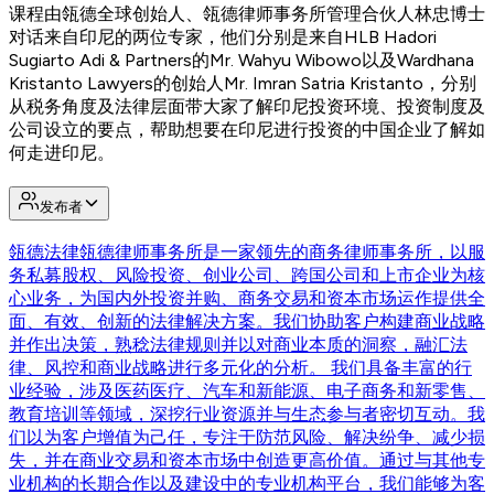
课程由瓴德全球创始人、瓴德律师事务所管理合伙人林忠博士
对话来自印尼的两位专家，他们分别是来自HLB Hadori
Sugiarto Adi & Partners的Mr. Wahyu Wibowo以及Wardhana
Kristanto Lawyers的创始人Mr. Imran Satria Kristanto，分别
从税务角度及法律层面带大家了解印尼投资环境、投资制度及
公司设立的要点，帮助想要在印尼进行投资的中国企业了解如
何走进印尼。
发布者
瓴德法律
瓴德律师事务所是一家领先的商务律师事务所，以服
务私募股权、风险投资、创业公司、跨国公司和上市企业为核
心业务，为国内外投资并购、商务交易和资本市场运作提供全
面、有效、创新的法律解决方案。我们协助客户构建商业战略
并作出决策，熟稔法律规则并以对商业本质的洞察，融汇法
律、风控和商业战略进行多元化的分析。 我们具备丰富的行
业经验，涉及医药医疗、汽车和新能源、电子商务和新零售、
教育培训等领域，深挖行业资源并与生态参与者密切互动。我
们以为客户增值为己任，专注于防范风险、解决纷争、减少损
失，并在商业交易和资本市场中创造更高价值。通过与其他专
业机构的长期合作以及建设中的专业机构平台，我们能够为客