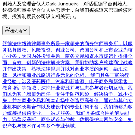
创始人及管理合伙人Carla Junqueira，对话瓴德平台创始人、
瓴德律师事务所合伙人林忠博士，向我们娓娓道来巴西经济环
境、投资制度及公司设立相关要点。
发布者
瓴德法律
瓴德律师事务所是一家领先的商务律师事务所，以服
务私募股权、风险投资、创业公司、跨国公司和上市企业为核
心业务，为国内外投资并购、商务交易和资本市场运作提供全
面、有效、创新的法律解决方案。我们协助客户构建商业战略
并作出决策，熟稔法律规则并以对商业本质的洞察，融汇法
律、风控和商业战略进行多元化的分析。 我们具备丰富的行
业经验，涉及医药医疗、汽车和新能源、电子商务和新零售、
教育培训等领域，深挖行业资源并与生态参与者密切互动。我
们以为客户增值为己任，专注于防范风险、解决纷争、减少损
失，并在商业交易和资本市场中创造更高价值。通过与其他专
业机构的长期合作以及建设中的专业机构平台，我们能够为客
户统筹提供跨专业、一站式服务。 我们具备综合性的解决能
力，涵盖反垄断、商业诉讼与仲裁、数据保护与网络安全、知
识产权与技术许可等多个专业领域。