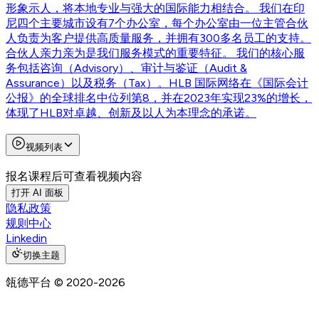
形象示人，将本地专业与强大的国际能力相结合。 我们在印
尼四个主要城市设有7个办公室，每个办公室由一位主管合伙
人负责为客户提供高质量服务，并拥有300多名员工的支持。
合伙人亲力亲为是我们服务模式的重要特征。 我们的核心服
务包括咨询（Advisory）、审计与鉴证（Audit &
Assurance）以及税务（Tax）。HLB 国际网络在《国际会计
公报》的全球排名中位列第8，并在2023年实现23%的增长，
体现了HLB对卓越、创新及以人为本理念的承诺。
视频列表
报名课程后可查看视频内容
打开 AI 面板
隐私政策
规则中心
Linkedin
切换主题
瓴德平台
© 2020-
2026