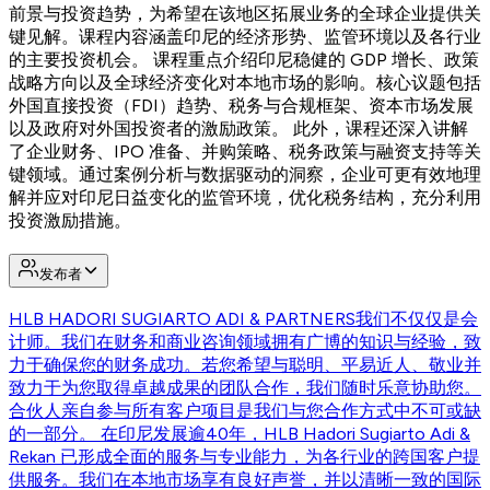
前景与投资趋势，为希望在该地区拓展业务的全球企业提供关
键见解。课程内容涵盖印尼的经济形势、监管环境以及各行业
的主要投资机会。 课程重点介绍印尼稳健的 GDP 增长、政策
战略方向以及全球经济变化对本地市场的影响。核心议题包括
外国直接投资（FDI）趋势、税务与合规框架、资本市场发展
以及政府对外国投资者的激励政策。 此外，课程还深入讲解
了企业财务、IPO 准备、并购策略、税务政策与融资支持等关
键领域。通过案例分析与数据驱动的洞察，企业可更有效地理
解并应对印尼日益变化的监管环境，优化税务结构，充分利用
投资激励措施。
发布者
HLB HADORI SUGIARTO ADI & PARTNERS
我们不仅仅是会
计师。我们在财务和商业咨询领域拥有广博的知识与经验，致
力于确保您的财务成功。若您希望与聪明、平易近人、敬业并
致力于为您取得卓越成果的团队合作，我们随时乐意协助您。
合伙人亲自参与所有客户项目是我们与您合作方式中不可或缺
的一部分。 在印尼发展逾40年，HLB Hadori Sugiarto Adi &
Rekan 已形成全面的服务与专业能力，为各行业的跨国客户提
供服务。我们在本地市场享有良好声誉，并以清晰一致的国际