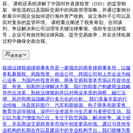
容。 课程还系统讲解了中国对外直接投资（ODI）的监管框
架、审批流程以及国际交易中的风险管理策略，并通过案例分
析展示中国企业如何进行海外资产收购、设立海外子公司以及
应对复杂的监管环境。 课程重点阐述了税务筹划、合同谈
判、争议解决和公司治理等关键法律事项。借助专业法律指
导，企业可有效控制法律风险、提升交易效率，并在全球拓展
过程中确保全面合规。
发布者
瓴德法律
瓴德律师事务所是一家领先的商务律师事务所，以服
务私募股权、风险投资、创业公司、跨国公司和上市企业为核
心业务，为国内外投资并购、商务交易和资本市场运作提供全
面、有效、创新的法律解决方案。我们协助客户构建商业战略
并作出决策，熟稔法律规则并以对商业本质的洞察，融汇法
律、风控和商业战略进行多元化的分析。 我们具备丰富的行
业经验，涉及医药医疗、汽车和新能源、电子商务和新零售、
教育培训等领域，深挖行业资源并与生态参与者密切互动。我
们以为客户增值为己任，专注于防范风险、解决纷争、减少损
失，并在商业交易和资本市场中创造更高价值。通过与其他专
业机构的长期合作以及建设中的专业机构平台，我们能够为客