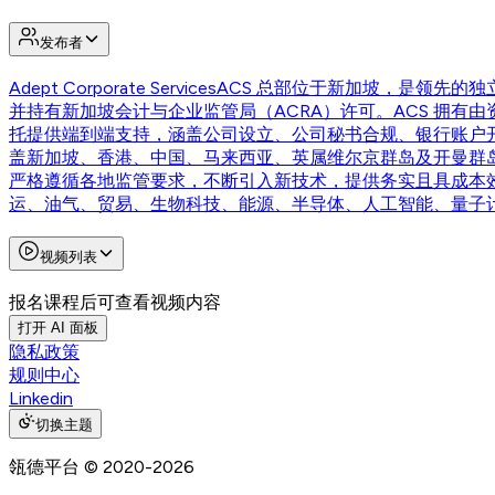
发布者
Adept Corporate Services
ACS 总部位于新加坡，是领先的独
并持有新加坡会计与企业监管局（ACRA）许可。ACS 拥有
托提供端到端支持，涵盖公司设立、公司秘书合规、银行账户开
盖新加坡、香港、中国、马来西亚、英属维尔京群岛及开曼群岛
严格遵循各地监管要求，不断引入新技术，提供务实且具成本效
运、油气、贸易、生物科技、能源、半导体、人工智能、量子
视频列表
报名课程后可查看视频内容
打开 AI 面板
隐私政策
规则中心
Linkedin
切换主题
瓴德平台
© 2020-
2026