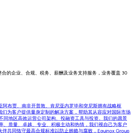
整合的企业、合规、税务、薪酬及业务支持服务，业务覆盖 30
尼日利亚阿布贾、南非开普敦、肯尼亚内罗毕和突尼斯拥有战略枢
我们为客户提供量身定制的解决方案，帮助其从容应对国际市场
不同地区高效运营公司架构、投融资工具与投资。我们的愿景
率、质量、卓越、专业、积极主动和热情，我们视自己为客户
伴共同恪守最高合规标准以防止贿赂与腐败，Equinox Group