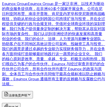
Equinox Group
Equinox Group 是一家泛非洲、以技术为驱动
的商业服务提供商，在非洲40多个国家开展业务。公司在尼
日利亚阿布贾、南非开普敦、肯尼亚内罗毕和突尼斯拥有战略
枢纽，协助从初创企业到跨国公司跨境扩张与投资，并在全过
程提供关键的行政与合规支持。凭借对全球商业环境的深刻理
解，我们为客户提供量身定制的解决方案，帮助其从容应对国
际市场的复杂性。 我们认识到非洲经济的快速发展和高质量
创业的价值。我们的会计、法律、人力资源与薪酬专业团队，
协助客户在不同地区高效运营公司架构、投融资工具与投资。
我们的愿景是通过卓越的专业能力实现财务领导力，并在业务
各方面持续打造能够最好地践行这一愿景的企业文化。 我们
的核心原则是效率、质量、卓越、专业、积极主动和热情，我
们视自己为客户的合作伙伴。Equinox 与经过审查并签约的合
作伙伴公司合作，所有合作伙伴均遵守 Equinox 的政策与原
则。全体员工与合作伙伴共同恪守最高合规标准以防止贿赂与
腐败，Equinox Group 遵循所有主要的反贿赂与反腐败公约与
法规。
法律免责声明