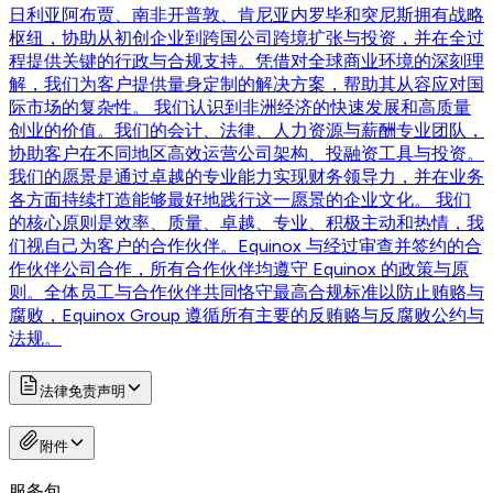
日利亚阿布贾、南非开普敦、肯尼亚内罗毕和突尼斯拥有战略
枢纽，协助从初创企业到跨国公司跨境扩张与投资，并在全过
程提供关键的行政与合规支持。凭借对全球商业环境的深刻理
解，我们为客户提供量身定制的解决方案，帮助其从容应对国
际市场的复杂性。 我们认识到非洲经济的快速发展和高质量
创业的价值。我们的会计、法律、人力资源与薪酬专业团队，
协助客户在不同地区高效运营公司架构、投融资工具与投资。
我们的愿景是通过卓越的专业能力实现财务领导力，并在业务
各方面持续打造能够最好地践行这一愿景的企业文化。 我们
的核心原则是效率、质量、卓越、专业、积极主动和热情，我
们视自己为客户的合作伙伴。Equinox 与经过审查并签约的合
作伙伴公司合作，所有合作伙伴均遵守 Equinox 的政策与原
则。全体员工与合作伙伴共同恪守最高合规标准以防止贿赂与
腐败，Equinox Group 遵循所有主要的反贿赂与反腐败公约与
法规。
法律免责声明
附件
服务包