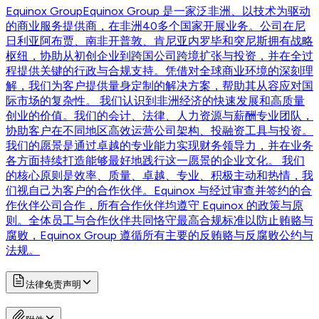
Equinox Group
Equinox Group 是一家泛非洲、以技术为驱动
的商业服务提供商，在非洲40多个国家开展业务。公司在尼
日利亚阿布贾、南非开普敦、肯尼亚内罗毕和突尼斯拥有战略
枢纽，协助从初创企业到跨国公司跨境扩张与投资，并在全过
程提供关键的行政与合规支持。凭借对全球商业环境的深刻理
解，我们为客户提供量身定制的解决方案，帮助其从容应对国
际市场的复杂性。 我们认识到非洲经济的快速发展和高质量
创业的价值。我们的会计、法律、人力资源与薪酬专业团队，
协助客户在不同地区高效运营公司架构、投融资工具与投资。
我们的愿景是通过卓越的专业能力实现财务领导力，并在业务
各方面持续打造能够最好地践行这一愿景的企业文化。 我们
的核心原则是效率、质量、卓越、专业、积极主动和热情，我
们视自己为客户的合作伙伴。Equinox 与经过审查并签约的合
作伙伴公司合作，所有合作伙伴均遵守 Equinox 的政策与原
则。全体员工与合作伙伴共同恪守最高合规标准以防止贿赂与
腐败，Equinox Group 遵循所有主要的反贿赂与反腐败公约与
法规。
法律免责声明