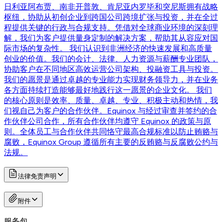
日利亚阿布贾、南非开普敦、肯尼亚内罗毕和突尼斯拥有战略
枢纽，协助从初创企业到跨国公司跨境扩张与投资，并在全过
程提供关键的行政与合规支持。凭借对全球商业环境的深刻理
解，我们为客户提供量身定制的解决方案，帮助其从容应对国
际市场的复杂性。 我们认识到非洲经济的快速发展和高质量
创业的价值。我们的会计、法律、人力资源与薪酬专业团队，
协助客户在不同地区高效运营公司架构、投融资工具与投资。
我们的愿景是通过卓越的专业能力实现财务领导力，并在业务
各方面持续打造能够最好地践行这一愿景的企业文化。 我们
的核心原则是效率、质量、卓越、专业、积极主动和热情，我
们视自己为客户的合作伙伴。Equinox 与经过审查并签约的合
作伙伴公司合作，所有合作伙伴均遵守 Equinox 的政策与原
则。全体员工与合作伙伴共同恪守最高合规标准以防止贿赂与
腐败，Equinox Group 遵循所有主要的反贿赂与反腐败公约与
法规。
法律免责声明
附件
服务包