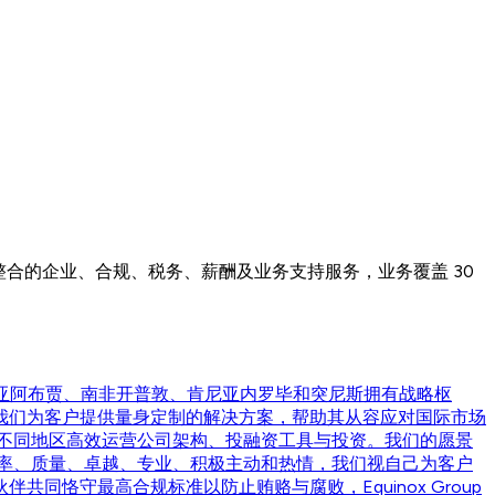
整合的企业、合规、税务、薪酬及业务支持服务，业务覆盖 30
尼日利亚阿布贾、南非开普敦、肯尼亚内罗毕和突尼斯拥有战略枢
我们为客户提供量身定制的解决方案，帮助其从容应对国际市场
不同地区高效运营公司架构、投融资工具与投资。我们的愿景
率、质量、卓越、专业、积极主动和热情，我们视自己为客户
伴共同恪守最高合规标准以防止贿赂与腐败，Equinox Group