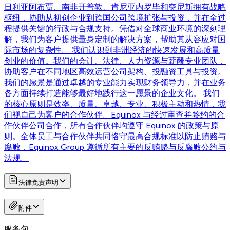
日利亚阿布贾、南非开普敦、肯尼亚内罗毕和突尼斯拥有战略
枢纽，协助从初创企业到跨国公司跨境扩张与投资，并在全过
程提供关键的行政与合规支持。凭借对全球商业环境的深刻理
解，我们为客户提供量身定制的解决方案，帮助其从容应对国
际市场的复杂性。 我们认识到非洲经济的快速发展和高质量
创业的价值。我们的会计、法律、人力资源与薪酬专业团队，
协助客户在不同地区高效运营公司架构、投融资工具与投资。
我们的愿景是通过卓越的专业能力实现财务领导力，并在业务
各方面持续打造能够最好地践行这一愿景的企业文化。 我们
的核心原则是效率、质量、卓越、专业、积极主动和热情，我
们视自己为客户的合作伙伴。Equinox 与经过审查并签约的合
作伙伴公司合作，所有合作伙伴均遵守 Equinox 的政策与原
则。全体员工与合作伙伴共同恪守最高合规标准以防止贿赂与
腐败，Equinox Group 遵循所有主要的反贿赂与反腐败公约与
法规。
法律免责声明
附件
服务包