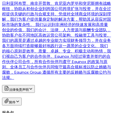
日利亚阿布贾、南非开普敦、肯尼亚内罗毕和突尼斯拥有战略
枢纽，协助从初创企业到跨国公司跨境扩张与投资，并在全过
程提供关键的行政与合规支持。凭借对全球商业环境的深刻理
解，我们为客户提供量身定制的解决方案，帮助其从容应对国
际市场的复杂性。 我们认识到非洲经济的快速发展和高质量
创业的价值。我们的会计、法律、人力资源与薪酬专业团队，
协助客户在不同地区高效运营公司架构、投融资工具与投资。
我们的愿景是通过卓越的专业能力实现财务领导力，并在业务
各方面持续打造能够最好地践行这一愿景的企业文化。 我们
的核心原则是效率、质量、卓越、专业、积极主动和热情，我
们视自己为客户的合作伙伴。Equinox 与经过审查并签约的合
作伙伴公司合作，所有合作伙伴均遵守 Equinox 的政策与原
则。全体员工与合作伙伴共同恪守最高合规标准以防止贿赂与
腐败，Equinox Group 遵循所有主要的反贿赂与反腐败公约与
法规。
法律免责声明
附件
服务包