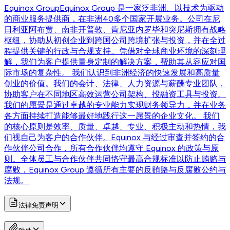
Equinox Group
Equinox Group 是一家泛非洲、以技术为驱动
的商业服务提供商，在非洲40多个国家开展业务。公司在尼
日利亚阿布贾、南非开普敦、肯尼亚内罗毕和突尼斯拥有战略
枢纽，协助从初创企业到跨国公司跨境扩张与投资，并在全过
程提供关键的行政与合规支持。凭借对全球商业环境的深刻理
解，我们为客户提供量身定制的解决方案，帮助其从容应对国
际市场的复杂性。 我们认识到非洲经济的快速发展和高质量
创业的价值。我们的会计、法律、人力资源与薪酬专业团队，
协助客户在不同地区高效运营公司架构、投融资工具与投资。
我们的愿景是通过卓越的专业能力实现财务领导力，并在业务
各方面持续打造能够最好地践行这一愿景的企业文化。 我们
的核心原则是效率、质量、卓越、专业、积极主动和热情，我
们视自己为客户的合作伙伴。Equinox 与经过审查并签约的合
作伙伴公司合作，所有合作伙伴均遵守 Equinox 的政策与原
则。全体员工与合作伙伴共同恪守最高合规标准以防止贿赂与
腐败，Equinox Group 遵循所有主要的反贿赂与反腐败公约与
法规。
法律免责声明