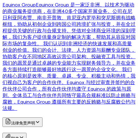
Equinox Group
Equinox Group 是一家泛非洲、以技术为驱动
的商业服务提供商，在非洲40多个国家开展业务。公司在尼
日利亚阿布贾、南非开普敦、肯尼亚内罗毕和突尼斯拥有战略
枢纽，协助从初创企业到跨国公司跨境扩张与投资，并在全过
程提供关键的行政与合规支持。凭借对全球商业环境的深刻理
解，我们为客户提供量身定制的解决方案，帮助其从容应对国
际市场的复杂性。 我们认识到非洲经济的快速发展和高质量
创业的价值。我们的会计、法律、人力资源与薪酬专业团队，
协助客户在不同地区高效运营公司架构、投融资工具与投资。
我们的愿景是通过卓越的专业能力实现财务领导力，并在业务
各方面持续打造能够最好地践行这一愿景的企业文化。 我们
的核心原则是效率、质量、卓越、专业、积极主动和热情，我
们视自己为客户的合作伙伴。Equinox 与经过审查并签约的合
作伙伴公司合作，所有合作伙伴均遵守 Equinox 的政策与原
则。全体员工与合作伙伴共同恪守最高合规标准以防止贿赂与
腐败，Equinox Group 遵循所有主要的反贿赂与反腐败公约与
法规。
法律免责声明