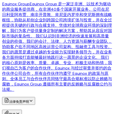
Equinox Group
Equinox Group 是一家泛非洲、以技术为驱动
的商业服务提供商，在非洲40多个国家开展业务。公司在尼
日利亚阿布贾、南非开普敦、肯尼亚内罗毕和突尼斯拥有战略
枢纽，协助从初创企业到跨国公司跨境扩张与投资，并在全过
程提供关键的行政与合规支持。凭借对全球商业环境的深刻理
解，我们为客户提供量身定制的解决方案，帮助其从容应对国
际市场的复杂性。 我们认识到非洲经济的快速发展和高质量
创业的价值。我们的会计、法律、人力资源与薪酬专业团队，
协助客户在不同地区高效运营公司架构、投融资工具与投资。
我们的愿景是通过卓越的专业能力实现财务领导力，并在业务
各方面持续打造能够最好地践行这一愿景的企业文化。 我们
的核心原则是效率、质量、卓越、专业、积极主动和热情，我
们视自己为客户的合作伙伴。Equinox 与经过审查并签约的合
作伙伴公司合作，所有合作伙伴均遵守 Equinox 的政策与原
则。全体员工与合作伙伴共同恪守最高合规标准以防止贿赂与
腐败，Equinox Group 遵循所有主要的反贿赂与反腐败公约与
法规。
法律免责声明