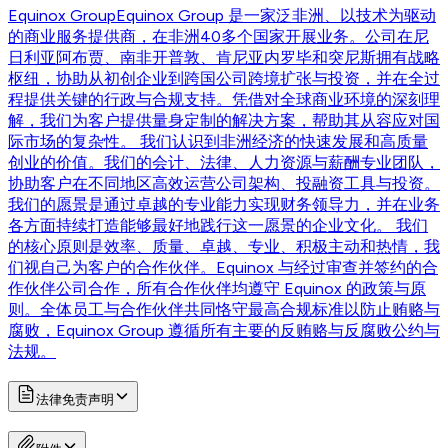
Equinox Group
Equinox Group 是一家泛非洲、以技术为驱动
的商业服务提供商，在非洲40多个国家开展业务。公司在尼
日利亚阿布贾、南非开普敦、肯尼亚内罗毕和突尼斯拥有战略
枢纽，协助从初创企业到跨国公司跨境扩张与投资，并在全过
程提供关键的行政与合规支持。凭借对全球商业环境的深刻理
解，我们为客户提供量身定制的解决方案，帮助其从容应对国
际市场的复杂性。 我们认识到非洲经济的快速发展和高质量
创业的价值。我们的会计、法律、人力资源与薪酬专业团队，
协助客户在不同地区高效运营公司架构、投融资工具与投资。
我们的愿景是通过卓越的专业能力实现财务领导力，并在业务
各方面持续打造能够最好地践行这一愿景的企业文化。 我们
的核心原则是效率、质量、卓越、专业、积极主动和热情，我
们视自己为客户的合作伙伴。Equinox 与经过审查并签约的合
作伙伴公司合作，所有合作伙伴均遵守 Equinox 的政策与原
则。全体员工与合作伙伴共同恪守最高合规标准以防止贿赂与
腐败，Equinox Group 遵循所有主要的反贿赂与反腐败公约与
法规。
法律免责声明