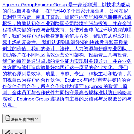
Equinox Group
Equinox Group 是一家泛非洲、以技术为驱动
的商业服务提供商，在非洲40多个国家开展业务。公司在尼
日利亚阿布贾、南非开普敦、肯尼亚内罗毕和突尼斯拥有战略
枢纽，协助从初创企业到跨国公司跨境扩张与投资，并在全过
程提供关键的行政与合规支持。凭借对全球商业环境的深刻理
解，我们为客户提供量身定制的解决方案，帮助其从容应对国
际市场的复杂性。 我们认识到非洲经济的快速发展和高质量
创业的价值。我们的会计、法律、人力资源与薪酬专业团队，
协助客户在不同地区高效运营公司架构、投融资工具与投资。
我们的愿景是通过卓越的专业能力实现财务领导力，并在业务
各方面持续打造能够最好地践行这一愿景的企业文化。 我们
的核心原则是效率、质量、卓越、专业、积极主动和热情，我
们视自己为客户的合作伙伴。Equinox 与经过审查并签约的合
作伙伴公司合作，所有合作伙伴均遵守 Equinox 的政策与原
则。全体员工与合作伙伴共同恪守最高合规标准以防止贿赂与
腐败，Equinox Group 遵循所有主要的反贿赂与反腐败公约与
法规。
法律免责声明