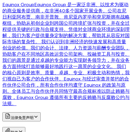
Equinox Group
Equinox Group 是一家泛非洲、以技术为驱动
的商业服务提供商，在非洲40多个国家开展业务。公司在尼
日利亚阿布贾、南非开普敦、肯尼亚内罗毕和突尼斯拥有战略
枢纽，协助从初创企业到跨国公司跨境扩张与投资，并在全过
程提供关键的行政与合规支持。凭借对全球商业环境的深刻理
解，我们为客户提供量身定制的解决方案，帮助其从容应对国
际市场的复杂性。 我们认识到非洲经济的快速发展和高质量
创业的价值。我们的会计、法律、人力资源与薪酬专业团队，
协助客户在不同地区高效运营公司架构、投融资工具与投资。
我们的愿景是通过卓越的专业能力实现财务领导力，并在业务
各方面持续打造能够最好地践行这一愿景的企业文化。 我们
的核心原则是效率、质量、卓越、专业、积极主动和热情，我
们视自己为客户的合作伙伴。Equinox 与经过审查并签约的合
作伙伴公司合作，所有合作伙伴均遵守 Equinox 的政策与原
则。全体员工与合作伙伴共同恪守最高合规标准以防止贿赂与
腐败，Equinox Group 遵循所有主要的反贿赂与反腐败公约与
法规。
法律免责声明