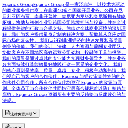
Equinox Group
Equinox Group 是一家泛非洲、以技术为驱动
的商业服务提供商，在非洲40多个国家开展业务。公司在尼
日利亚阿布贾、南非开普敦、肯尼亚内罗毕和突尼斯拥有战略
枢纽，协助从初创企业到跨国公司跨境扩张与投资，并在全过
程提供关键的行政与合规支持。凭借对全球商业环境的深刻理
解，我们为客户提供量身定制的解决方案，帮助其从容应对国
际市场的复杂性。 我们认识到非洲经济的快速发展和高质量
创业的价值。我们的会计、法律、人力资源与薪酬专业团队，
协助客户在不同地区高效运营公司架构、投融资工具与投资。
我们的愿景是通过卓越的专业能力实现财务领导力，并在业务
各方面持续打造能够最好地践行这一愿景的企业文化。 我们
的核心原则是效率、质量、卓越、专业、积极主动和热情，我
们视自己为客户的合作伙伴。Equinox 与经过审查并签约的合
作伙伴公司合作，所有合作伙伴均遵守 Equinox 的政策与原
则。全体员工与合作伙伴共同恪守最高合规标准以防止贿赂与
腐败，Equinox Group 遵循所有主要的反贿赂与反腐败公约与
法规。
法律免责声明