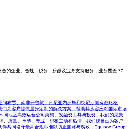
整合的企业、合规、税务、薪酬及业务支持服务，业务覆盖 30
尼日利亚阿布贾、南非开普敦、肯尼亚内罗毕和突尼斯拥有战略枢
我们为客户提供量身定制的解决方案，帮助其从容应对国际市场
不同地区高效运营公司架构、投融资工具与投资。我们的愿景
率、质量、卓越、专业、积极主动和热情，我们视自己为客户
伴共同恪守最高合规标准以防止贿赂与腐败，Equinox Group