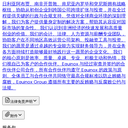
日利亚阿布贾、南非开普敦、肯尼亚内罗毕和突尼斯拥有战略
枢纽，协助从初创企业到跨国公司跨境扩张与投资，并在全过
程提供关键的行政与合规支持。凭借对全球商业环境的深刻理
解，我们为客户提供量身定制的解决方案，帮助其从容应对国
际市场的复杂性。 我们认识到非洲经济的快速发展和高质量
创业的价值。我们的会计、法律、人力资源与薪酬专业团队，
协助客户在不同地区高效运营公司架构、投融资工具与投资。
我们的愿景是通过卓越的专业能力实现财务领导力，并在业务
各方面持续打造能够最好地践行这一愿景的企业文化。 我们
的核心原则是效率、质量、卓越、专业、积极主动和热情，我
们视自己为客户的合作伙伴。Equinox 与经过审查并签约的合
作伙伴公司合作，所有合作伙伴均遵守 Equinox 的政策与原
则。全体员工与合作伙伴共同恪守最高合规标准以防止贿赂与
腐败，Equinox Group 遵循所有主要的反贿赂与反腐败公约与
法规。
法律免责声明
附件
服务包