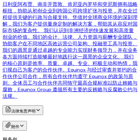
日利亚阿布贾、南非开普敦、肯尼亚内罗毕和突尼斯拥有战略
枢纽，协助从初创企业到跨国公司跨境扩张与投资，并在全过
程提供关键的行政与合规支持。凭借对全球商业环境的深刻理
解，我们为客户提供量身定制的解决方案，帮助其从容应对国
际市场的复杂性。 我们认识到非洲经济的快速发展和高质量
创业的价值。我们的会计、法律、人力资源与薪酬专业团队，
协助客户在不同地区高效运营公司架构、投融资工具与投资。
我们的愿景是通过卓越的专业能力实现财务领导力，并在业务
各方面持续打造能够最好地践行这一愿景的企业文化。 我们
的核心原则是效率、质量、卓越、专业、积极主动和热情，我
们视自己为客户的合作伙伴。Equinox 与经过审查并签约的合
作伙伴公司合作，所有合作伙伴均遵守 Equinox 的政策与原
则。全体员工与合作伙伴共同恪守最高合规标准以防止贿赂与
腐败，Equinox Group 遵循所有主要的反贿赂与反腐败公约与
法规。
法律免责声明
附件
服务包