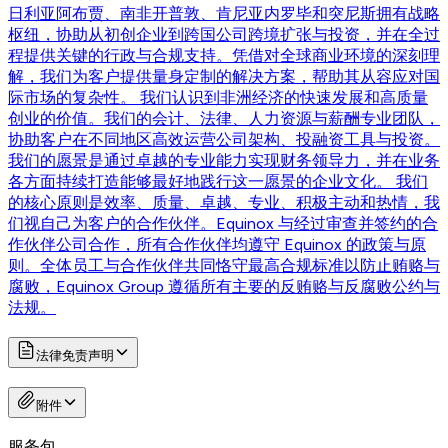
日利亚阿布贾、南非开普敦、肯尼亚内罗毕和突尼斯拥有战略
枢纽，协助从初创企业到跨国公司跨境扩张与投资，并在全过
程提供关键的行政与合规支持。凭借对全球商业环境的深刻理
解，我们为客户提供量身定制的解决方案，帮助其从容应对国
际市场的复杂性。 我们认识到非洲经济的快速发展和高质量
创业的价值。我们的会计、法律、人力资源与薪酬专业团队，
协助客户在不同地区高效运营公司架构、投融资工具与投资。
我们的愿景是通过卓越的专业能力实现财务领导力，并在业务
各方面持续打造能够最好地践行这一愿景的企业文化。 我们
的核心原则是效率、质量、卓越、专业、积极主动和热情，我
们视自己为客户的合作伙伴。Equinox 与经过审查并签约的合
作伙伴公司合作，所有合作伙伴均遵守 Equinox 的政策与原
则。全体员工与合作伙伴共同恪守最高合规标准以防止贿赂与
腐败，Equinox Group 遵循所有主要的反贿赂与反腐败公约与
法规。
法律免责声明
附件
服务包