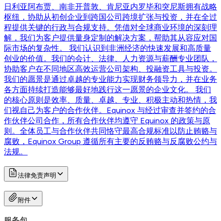
日利亚阿布贾、南非开普敦、肯尼亚内罗毕和突尼斯拥有战略
枢纽，协助从初创企业到跨国公司跨境扩张与投资，并在全过
程提供关键的行政与合规支持。凭借对全球商业环境的深刻理
解，我们为客户提供量身定制的解决方案，帮助其从容应对国
际市场的复杂性。 我们认识到非洲经济的快速发展和高质量
创业的价值。我们的会计、法律、人力资源与薪酬专业团队，
协助客户在不同地区高效运营公司架构、投融资工具与投资。
我们的愿景是通过卓越的专业能力实现财务领导力，并在业务
各方面持续打造能够最好地践行这一愿景的企业文化。 我们
的核心原则是效率、质量、卓越、专业、积极主动和热情，我
们视自己为客户的合作伙伴。Equinox 与经过审查并签约的合
作伙伴公司合作，所有合作伙伴均遵守 Equinox 的政策与原
则。全体员工与合作伙伴共同恪守最高合规标准以防止贿赂与
腐败，Equinox Group 遵循所有主要的反贿赂与反腐败公约与
法规。
法律免责声明
附件
服务包