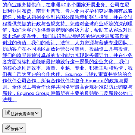
的商业服务提供商，在非洲40多个国家开展业务。公司在尼
日利亚阿布贾、南非开普敦、肯尼亚内罗毕和突尼斯拥有战略
枢纽，协助从初创企业到跨国公司跨境扩张与投资，并在全过
程提供关键的行政与合规支持。凭借对全球商业环境的深刻理
解，我们为客户提供量身定制的解决方案，帮助其从容应对国
际市场的复杂性。 我们认识到非洲经济的快速发展和高质量
创业的价值。我们的会计、法律、人力资源与薪酬专业团队，
协助客户在不同地区高效运营公司架构、投融资工具与投资。
我们的愿景是通过卓越的专业能力实现财务领导力，并在业务
各方面持续打造能够最好地践行这一愿景的企业文化。 我们
的核心原则是效率、质量、卓越、专业、积极主动和热情，我
们视自己为客户的合作伙伴。Equinox 与经过审查并签约的合
作伙伴公司合作，所有合作伙伴均遵守 Equinox 的政策与原
则。全体员工与合作伙伴共同恪守最高合规标准以防止贿赂与
腐败，Equinox Group 遵循所有主要的反贿赂与反腐败公约与
法规。
法律免责声明
附件