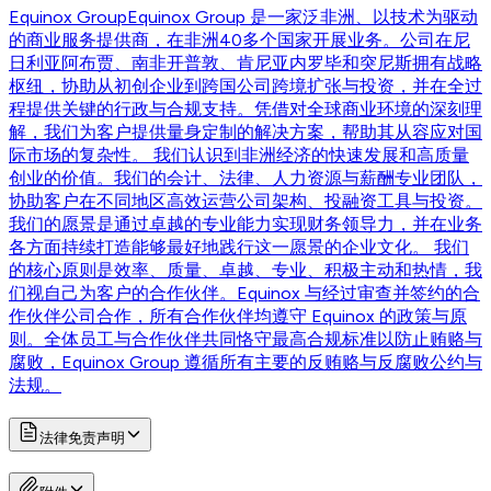
Equinox Group
Equinox Group 是一家泛非洲、以技术为驱动
的商业服务提供商，在非洲40多个国家开展业务。公司在尼
日利亚阿布贾、南非开普敦、肯尼亚内罗毕和突尼斯拥有战略
枢纽，协助从初创企业到跨国公司跨境扩张与投资，并在全过
程提供关键的行政与合规支持。凭借对全球商业环境的深刻理
解，我们为客户提供量身定制的解决方案，帮助其从容应对国
际市场的复杂性。 我们认识到非洲经济的快速发展和高质量
创业的价值。我们的会计、法律、人力资源与薪酬专业团队，
协助客户在不同地区高效运营公司架构、投融资工具与投资。
我们的愿景是通过卓越的专业能力实现财务领导力，并在业务
各方面持续打造能够最好地践行这一愿景的企业文化。 我们
的核心原则是效率、质量、卓越、专业、积极主动和热情，我
们视自己为客户的合作伙伴。Equinox 与经过审查并签约的合
作伙伴公司合作，所有合作伙伴均遵守 Equinox 的政策与原
则。全体员工与合作伙伴共同恪守最高合规标准以防止贿赂与
腐败，Equinox Group 遵循所有主要的反贿赂与反腐败公约与
法规。
法律免责声明