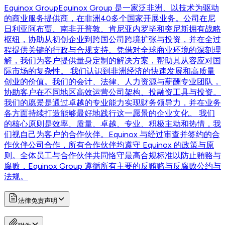
Equinox Group
Equinox Group 是一家泛非洲、以技术为驱动
的商业服务提供商，在非洲40多个国家开展业务。公司在尼
日利亚阿布贾、南非开普敦、肯尼亚内罗毕和突尼斯拥有战略
枢纽，协助从初创企业到跨国公司跨境扩张与投资，并在全过
程提供关键的行政与合规支持。凭借对全球商业环境的深刻理
解，我们为客户提供量身定制的解决方案，帮助其从容应对国
际市场的复杂性。 我们认识到非洲经济的快速发展和高质量
创业的价值。我们的会计、法律、人力资源与薪酬专业团队，
协助客户在不同地区高效运营公司架构、投融资工具与投资。
我们的愿景是通过卓越的专业能力实现财务领导力，并在业务
各方面持续打造能够最好地践行这一愿景的企业文化。 我们
的核心原则是效率、质量、卓越、专业、积极主动和热情，我
们视自己为客户的合作伙伴。Equinox 与经过审查并签约的合
作伙伴公司合作，所有合作伙伴均遵守 Equinox 的政策与原
则。全体员工与合作伙伴共同恪守最高合规标准以防止贿赂与
腐败，Equinox Group 遵循所有主要的反贿赂与反腐败公约与
法规。
法律免责声明