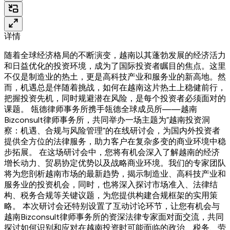
详情
随着全球经济格局的不断演变，越南以其蓬勃发展的经济活力
和日益优化的投资环境，成为了国际投资者瞩目的焦点。这里
不仅是制造业的热土，更是高科技产业和服务业的新高地。然
而，机遇总是伴随着挑战，如何在越南这片热土上稳健前行，
把握投资先机，同时规避潜在风险，是每个投资者必须面对的
课题。 瓴德律师事务所携手瓴德全球成员所——越南
Bizconsult律师事务所，共同举办一场主题为“越南投资洞
察：机遇、合规与风险管理”的在线研讨会，为国内外投资者
提供全方位的法律服务，助力客户在复杂多变的商业环境中稳
步拓展。 在这场研讨会中，您将有机会深入了解越南的经济
增长动力、贸易协定优势以及战略商业环境。我们的专家团队
将为您剖析越南市场的最新趋势，揭示制造业、高科技产业和
服务业的投资机会，同时，也将深入探讨市场准入、法律结
构、税务合规等关键议题，为您提供构建合规框架的实用策
略。 本次研讨会还特别设置了互动讨论环节，让您有机会与
越南Bizconsult律师事务所的资深法律专家面对面交流，共同
探讨如何识别和应对在越南投资时可能面临的政治、税务、劳