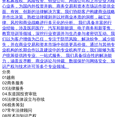
务私募股权、风险投资、创业公司、跨国公司和上市企业为核
心业务，为国内外投资并购、商务交易和资本市场运作提供全
面、有效、创新的法律解决方案。我们协助客户构建商业战略
并作出决策，熟稔法律规则并以对商业本质的洞察，融汇法
律、风控和商业战略进行多元化的分析。 我们具备丰富的行
业经验，涉及医药医疗、汽车和新能源、电子商务和新零售、
教育培训等领域，深挖行业资源并与生态参与者密切互动。我
们以为客户增值为己任，专注于防范风险、解决纷争、减少损
失，并在商业交易和资本市场中创造更高价值。通过与其他专
业机构的长期合作以及建设中的专业机构平台，我们能够为客
户统筹提供跨专业、一站式服务。 我们具备综合性的解决能
力，涵盖反垄断、商业诉讼与仲裁、数据保护与网络安全、知
识产权与技术许可等多个专业领域。
分类
01
越南
02
商务服务
03
法律服务
04
东道国投资审批
05
法律实体设立与存续
06
税务筹划
07
常年法律顾问
08
技术与知识产权