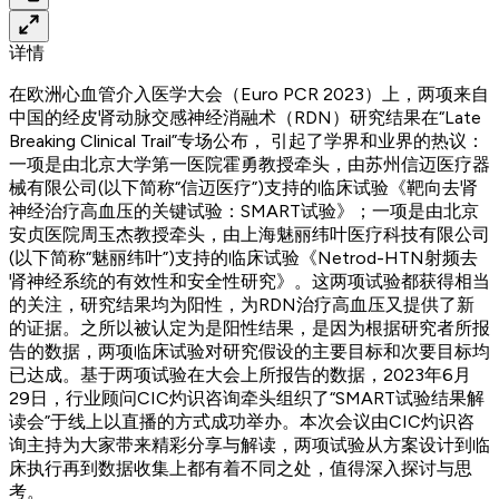
详情
在欧洲心血管介入医学大会（Euro PCR 2023）上，两项来自
中国的经皮肾动脉交感神经消融术（RDN）研究结果在“Late
Breaking Clinical Trail”专场公布， 引起了学界和业界的热议：
一项是由北京大学第一医院霍勇教授牵头，由苏州信迈医疗器
械有限公司(以下简称“信迈医疗”)支持的临床试验《靶向去肾
神经治疗高血压的关键试验：SMART试验》；一项是由北京
安贞医院周玉杰教授牵头，由上海魅丽纬叶医疗科技有限公司
(以下简称“魅丽纬叶”)支持的临床试验《Netrod-HTN射频去
肾神经系统的有效性和安全性研究》。这两项试验都获得相当
的关注，研究结果均为阳性，为RDN治疗高血压又提供了新
的证据。之所以被认定为是阳性结果，是因为根据研究者所报
告的数据，两项临床试验对研究假设的主要目标和次要目标均
已达成。基于两项试验在大会上所报告的数据，2023年6月
29日，行业顾问CIC灼识咨询牵头组织了“SMART试验结果解
读会”于线上以直播的方式成功举办。本次会议由CIC灼识咨
询主持为大家带来精彩分享与解读，两项试验从方案设计到临
床执行再到数据收集上都有着不同之处，值得深入探讨与思
考。