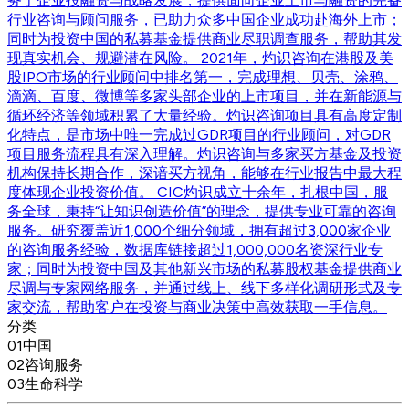
务于企业投融资与战略发展，提供面向企业上市与融资的完备
行业咨询与顾问服务，已助力众多中国企业成功赴海外上市；
同时为投资中国的私募基金提供商业尽职调查服务，帮助其发
现真实机会、规避潜在风险。 2021年，灼识咨询在港股及美
股IPO市场的行业顾问中排名第一，完成理想、贝壳、涂鸦、
滴滴、百度、微博等多家头部企业的上市项目，并在新能源与
循环经济等领域积累了大量经验。灼识咨询项目具有高度定制
化特点，是市场中唯一完成过GDR项目的行业顾问，对GDR
项目服务流程具有深入理解。灼识咨询与多家买方基金及投资
机构保持长期合作，深谙买方视角，能够在行业报告中最大程
度体现企业投资价值。 CIC灼识成立十余年，扎根中国，服
务全球，秉持“让知识创造价值”的理念，提供专业可靠的咨询
服务。研究覆盖近1,000个细分领域，拥有超过3,000家企业
的咨询服务经验，数据库链接超过1,000,000名资深行业专
家；同时为投资中国及其他新兴市场的私募股权基金提供商业
尽调与专家网络服务，并通过线上、线下多样化调研形式及专
家交流，帮助客户在投资与商业决策中高效获取一手信息。
分类
01
中国
02
咨询服务
03
生命科学