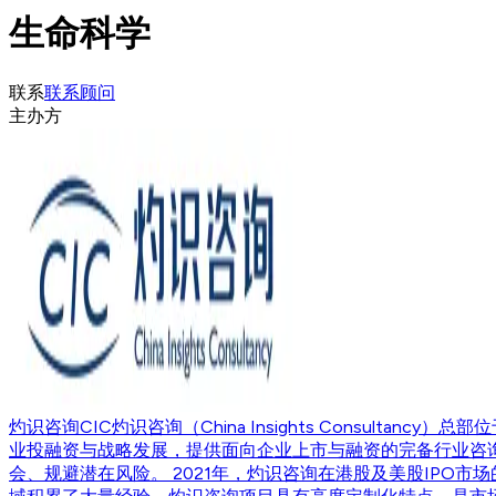
生命科学
联系
联系顾问
主办方
灼识咨询
CIC灼识咨询（China Insights Consu
业投融资与战略发展，提供面向企业上市与融资的完备行业咨
会、规避潜在风险。 2021年，灼识咨询在港股及美股IP