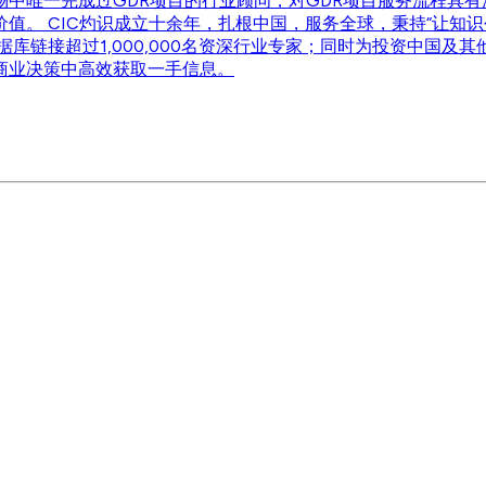
中唯一完成过GDR项目的行业顾问，对GDR项目服务流程具
值。 CIC灼识成立十余年，扎根中国，服务全球，秉持“让知
，数据库链接超过1,000,000名资深行业专家；同时为投资中
商业决策中高效获取一手信息。