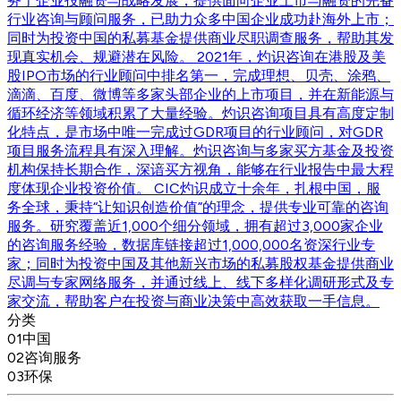
务于企业投融资与战略发展，提供面向企业上市与融资的完备
行业咨询与顾问服务，已助力众多中国企业成功赴海外上市；
同时为投资中国的私募基金提供商业尽职调查服务，帮助其发
现真实机会、规避潜在风险。 2021年，灼识咨询在港股及美
股IPO市场的行业顾问中排名第一，完成理想、贝壳、涂鸦、
滴滴、百度、微博等多家头部企业的上市项目，并在新能源与
循环经济等领域积累了大量经验。灼识咨询项目具有高度定制
化特点，是市场中唯一完成过GDR项目的行业顾问，对GDR
项目服务流程具有深入理解。灼识咨询与多家买方基金及投资
机构保持长期合作，深谙买方视角，能够在行业报告中最大程
度体现企业投资价值。 CIC灼识成立十余年，扎根中国，服
务全球，秉持“让知识创造价值”的理念，提供专业可靠的咨询
服务。研究覆盖近1,000个细分领域，拥有超过3,000家企业
的咨询服务经验，数据库链接超过1,000,000名资深行业专
家；同时为投资中国及其他新兴市场的私募股权基金提供商业
尽调与专家网络服务，并通过线上、线下多样化调研形式及专
家交流，帮助客户在投资与商业决策中高效获取一手信息。
分类
01
中国
02
咨询服务
03
环保