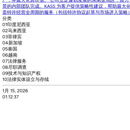
产，并最大化其价值。 公司立足蓬勃发展的东南亚地区，致
景的内部团队完成。KASS 为客户提供策略性建议，帮助最大
盖特许经营全周期的服务（包括特许协议起草与市场进入策略
分类
01
印度尼西亚
02
马来西亚
03
菲律宾
04
新加坡
05
泰国
06
越南
07
法律服务
08
尽职调查
09
技术与知识产权
10
法律实体设立与存续
1月 15, 2026
01:12:37