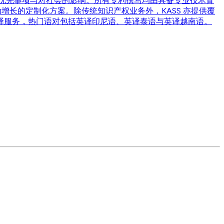
优先事项与对社会的影响。所有专利撰写均由具备专业技术背
增长的定制化方案。除传统知识产权业务外，KASS 亦提供覆
译服务，热门语对包括英译印尼语、英译泰语与英译越南语。